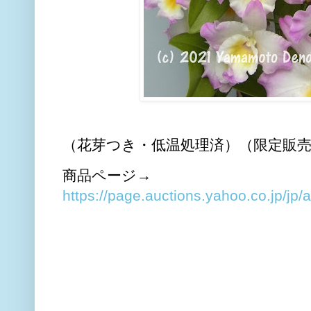
（花芽つき・低温処理済）（限定販売）Den. F
商品ページ→
https://page.auctions.yahoo.co.jp/jp